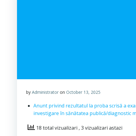
by
Administrator
on
October 13, 2025
Anunt privind rezultatul la proba scrisă a ex
investigare în sănătatea publică/diagnostic m
18 total vizualizari
, 3 vizualizari astazi