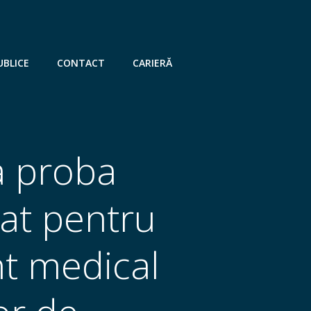
UBLICE
CONTACT
CARIERĂ
la proba
zat pentru
nt medical