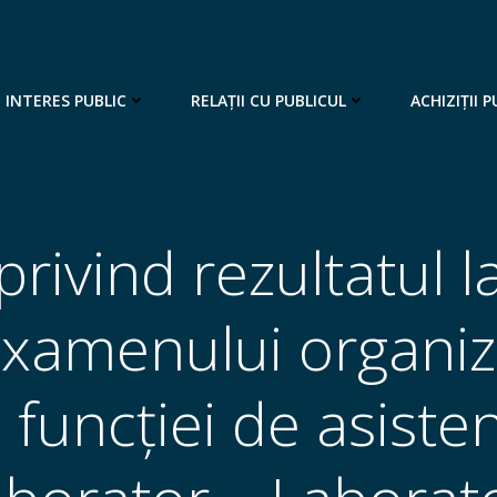
 INTERES PUBLIC
RELAȚII CU PUBLICUL
ACHIZIȚII P
rivind rezultatul 
examenului organi
funcției de asiste