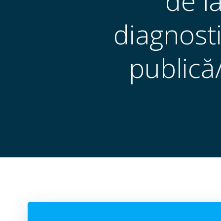
de l
diagnosti
publică