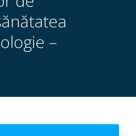
or de
 sănătatea
ologie –