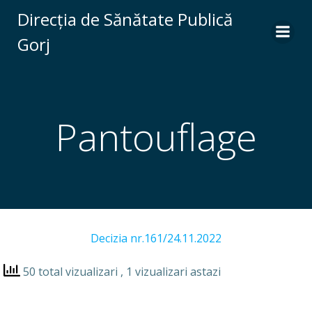
Skip
Direcția de Sănătate Publică
to
Gorj
content
Pantouflage
Decizia nr.161/24.11.2022
50 total vizualizari
, 1 vizualizari astazi