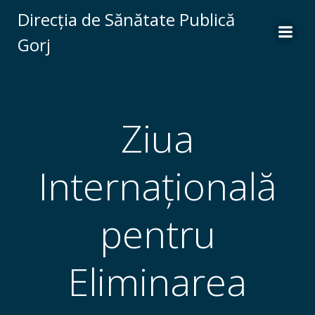
Skip
Direcția de Sănătate Publică
to
Gorj
content
Ziua
Internațională
pentru
Eliminarea