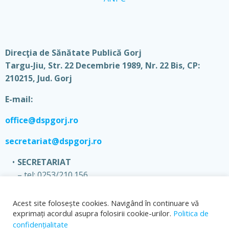
Direcţia de Sănătate Publică Gorj
Targu-Jiu, Str. 22 Decembrie 1989, Nr. 22 Bis, CP:
210215, Jud. Gorj
E-mail:
office@dspgorj.ro
secretariat@dspgorj.ro
SECRETARIAT
– tel: 0253/210.156
– fax: 0253/210.144
Acest site folosește cookies. Navigând în continuare vă
exprimați acordul asupra folosirii cookie-urilor.
Politica de
confidențialitate