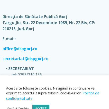
Direcţia de Sănătate Publică Gorj
Targu-Jiu, Str. 22 Decembrie 1989, Nr. 22 Bis, CP:
210215, Jud. Gorj
E-mail:
office@dspgorj.ro
secretariat@dspgorj.ro
SECRETARIAT
– tel: 0253/210.156
– fax: 0253/210.144
Acest site folosește cookies. Navigând în continuare vă
exprimați acordul asupra folosirii cookie-urilor.
Politica de
confidențialitate
Setări Cookie
ACCEPT