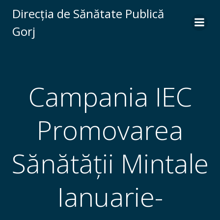
Skip
Direcția de Sănătate Publică
to
Gorj
content
Campania IEC
Promovarea
Sănătății Mintale
Ianuarie-