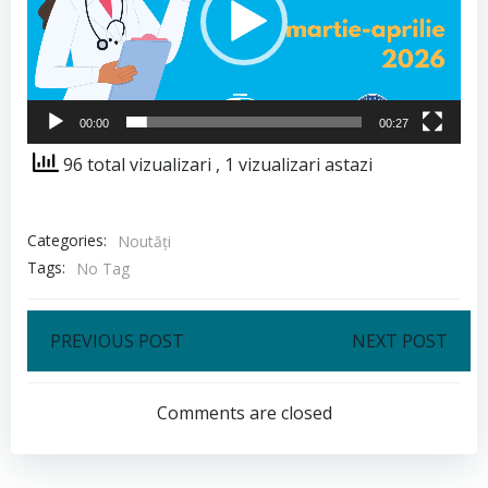
00:00
00:27
96 total vizualizari
, 1 vizualizari astazi
Categories:
Noutăți
Tags:
No Tag
Post
Post
PREVIOUS POST
NEXT POST
navigation
navigation
Comments are closed